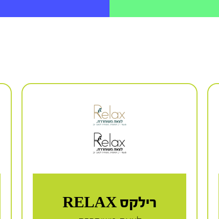
רילקס RELAX